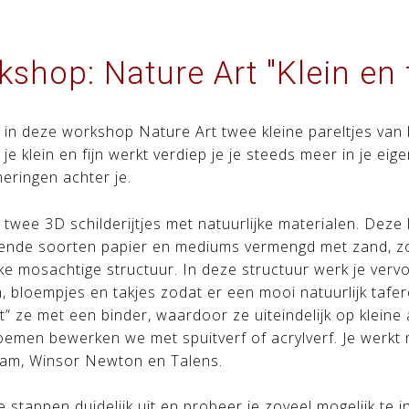
shop: Nature Art "Klein en f
 in deze workshop Nature Art twee kleine pareltjes van
je klein en fijn werkt verdiep je je steeds meer in je eige
ringen achter je.
 twee 3D schilderijtjes met natuurlijke materialen. Dez
lende soorten papier en mediums vermengd met zand, z
jke mosachtige structuur. In deze structuur werk je vervo
, bloempjes en takjes zodat er een mooi natuurlijk tafer
t” ze met een binder, waardoor ze uiteindelijk op klein
emen bewerken we met spuitverf of acrylverf. Je werk
am, Winsor Newton en Talens.
lle stappen duidelijk uit en probeer je zoveel mogelijk t