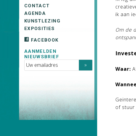
CONTACT
creatie
AGENDA
ik aan 
KUNSTLEZING
EXPOSITIES
Om de da
ontspan
FACEBOOK
AANMELDEN
Invest
NIEUWSBRIEF
Waar:
A
Wannee
Geïntere
of stuur