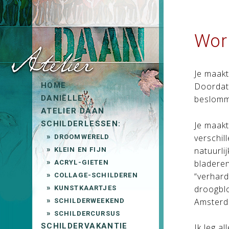
Work
Je maakt
HOME
Doordat 
DANIËLLE
beslomme
ATELIER DAAN
SCHILDERLESSEN:
Je maakt
verschil
DROOMWERELD
natuurli
KLEIN EN FIJN
bladeren
ACRYL-GIETEN
“verhard
COLLAGE-SCHILDEREN
droogblo
KUNSTKAARTJES
Amsterd
SCHILDERWEEKEND
SCHILDERCURSUS
SCHILDERVAKANTIE
Ik leg a