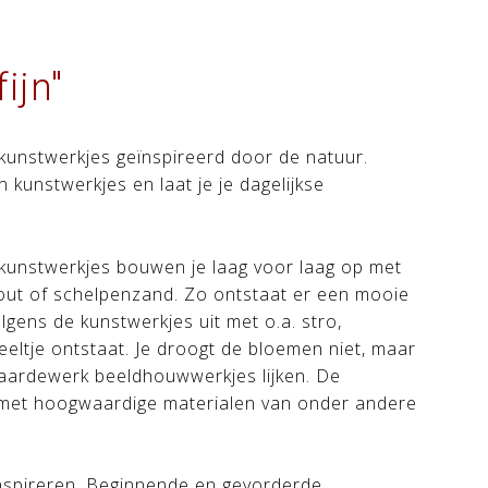
ijn"
 kunstwerkjes geïnspireerd door de natuur.
n kunstwerkjes en laat je je dagelijkse
e kunstwerkjes bouwen je laag voor laag op met
out of schelpenzand. Zo ontstaat er een mooie
lgens de kunstwerkjes uit met o.a. stro,
eeltje ontstaat. Je droogt de bloemen niet, maar
e aardewerk beeldhouwwerkjes lijken. De
t met hoogwaardige materialen van onder andere
e inspireren. Beginnende en gevorderde