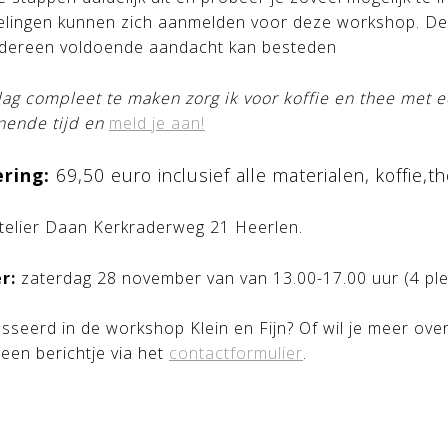
velingen kunnen zich aanmelden voor deze workshop. De
iedereen voldoende aandacht kan besteden
g compleet te maken zorg ik voor koffie en thee met ee
nende tijd en
meld je aan!
ering:
69,50 euro inclusief alle materialen, koffie,t
telier Daan Kerkraderweg 21 Heerlen.
r:
zaterdag 28 november van van 13.00-17.00 uur (4 ple
sseerd in de workshop Klein en Fijn? Of wil je meer o
 een berichtje via het
contactformulier
.